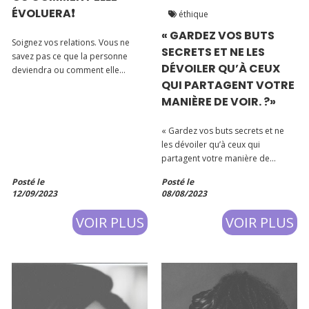
ÉVOLUERA❗
éthique
« GARDEZ VOS BUTS
Soignez vos relations. Vous ne
SECRETS ET NE LES
savez pas ce que la personne
DÉVOILER QU’À CEUX
deviendra ou comment elle
QUI PARTAGENT VOTRE
évoluera❗ ✅ Entretenez vos
relations personnelles et
MANIÈRE DE VOIR. ?»
professionnelles en toute
bienveillance, dans la mesure du
« Gardez vos buts secrets et ne
possible. 🚀
les dévoiler qu’à ceux qui
partagent votre manière de
voir. 💯» Le Pape du
Posté le
Posté le
développement personnel,
12/09/2023
08/08/2023
Napoleon Hill, avait ainsi défini
dans l’ouvrage « Réfléchissez et
VOIR PLUS
VOIR PLUS
devenez riche », la posture à tenir
pour la réussite...