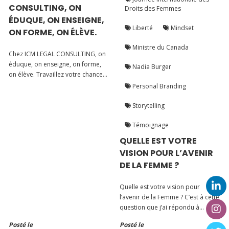
CONSULTING, ON
Droits des Femmes
ÉDUQUE, ON ENSEIGNE,
Liberté
Mindset
ON FORME, ON ÉLÈVE.
Ministre du Canada
Chez ICM LEGAL CONSULTING, on
éduque, on enseigne, on forme,
Nadia Burger
on élève. Travaillez votre chance
et saisissez les meilleures
Personal Branding
opportunités pour vous élever,
exceller et performer.
Storytelling
Témoignage
QUELLE EST VOTRE
VISION POUR L’AVENIR
DE LA FEMME ?
Quelle est votre vision pour
l’avenir de la Femme ? C’est à cette
question que j’ai répondu à
l’occasion du dîner des « Femmes
Posté le
Posté le
Inspirantes » dont j’ai fait partie,