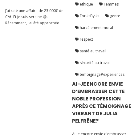
éthique
Femmes
J’ai raté une affaire de 23 000€ de
ForUsByUs
genre
CA❗️ Et je suis sereine 😉.
Récemment, j’ai été approchée
harcèlement moral
par une entreprise via la
plateforme Malt où je suis inscrite.
respect
🎯 En tant qu’Independant.e, cette
plateforme est super pour
santé au travail
promouvoir vos services...
sécurité au travail
témoignage#expériences
AI-JE ENCORE ENVIE
D’EMBRASSER CETTE
NOBLE PROFESSION
APRÈS CE TÉMOIGNAGE
VIBRANT DE JULIA
PELFRÊNE?
Ai-je encore envie d’embrasser