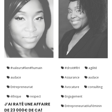
#valeurs#lien#humain
#droit#RH
agilité
audace
Assurance
audace
Entrepreneuriat
Avocature
consulting
éthique
respect
Engagement
J’AI RATÉ UNE AFFAIRE
EntrepreneuriatAuFéminin
DE 23 000€ DE CA❗️