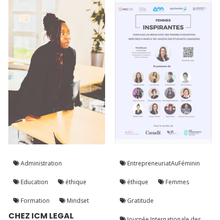
Administration
EntrepreneuriatAuFéminin
Education
éthique
éthique
Femmes
Formation
Mindset
Gratitude
CHEZ ICM LEGAL
Journée Internationale des