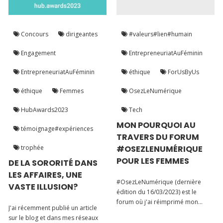
Concours
dirigeantes
#valeurs#lien#humain
Engagement
EntrepreneuriatAuFéminin
EntrepreneuriatAuFéminin
éthique
ForUsByUs
éthique
Femmes
OsezLeNumérique
HubAwards2023
Tech
MON POURQUOI AU
témoignage#expériences
TRAVERS DU FORUM
trophée
#OSEZLENUMÉRIQUE
POUR LES FEMMES
DE LA SORORITÉ DANS
LES AFFAIRES, UNE
#OsezLeNumérique (dernière
VASTE ILLUSION?
édition du 16/03/2023) est le
forum où j'ai réimprimé mon
J'ai récemment publié un article
"pourquoi". En effet, pour tout
sur le blog et dans mes réseaux
projet, tout objectif à atteindre, le