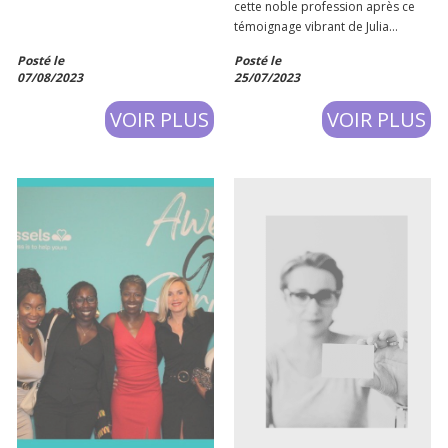
cette noble profession après ce
témoignage vibrant de Julia
Pelfrêne? 🥲 Moi-même n’étant
Posté le
Posté le
qu’une « simple Juriste !», propos
07/08/2023
25/07/2023
éhontés d’une avocate 🤣, j’ai pu,
malheureusement, rencontrer ce
VOIR PLUS
VOIR PLUS
type d’énergumènes.🥶