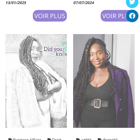
13/01/2025
07/07/2024
avec une invitée d’honneur Nadia
Burger, Ministre plénipotentiaire
VOIR PLUS
VOIR PLUS
de l’Ambassade du Canad
Business Affairs
Droit
agilité
diversité