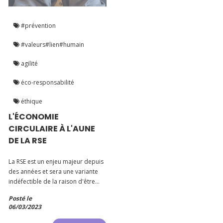
#prévention
#valeurs#lien#humain
agilité
éco-responsabilité
éthique
L'ÉCONOMIE
CIRCULAIRE À L'AUNE
DE LA RSE
La RSE est un enjeu majeur depuis
des années et sera une variante
indéfectible de la raison d'être
des entreprises et organisations
Posté le
en 2023 en France. En 2024, la
06/03/2023
Corporate Sustainability Reporting
Directive (CSRD) s'imposera aux