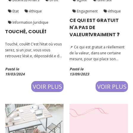
Etat
éthique
Engagement
éthique
CE QUI EST GRATUIT
Information Juridique
N'A PAS DE
TOUCHÉ, COULÉ❗️
VALEUR❗VRAIMENT ❓
Touché, coulé❗️ C’est l’état où vous
📌 Ce qui est gratuit a réellement
serez, si un jour, vous vous
de la valeur, dans une certaine
retrouvez lésé.e, dépossédé.e de
mesure, pour qui place son
vos droits, bref, dans une
intention axée sur : 👉🏽 de
situation préjudiciable !
Posté le
Posté le
l'expertise, 👉🏽 une volonté de
19/03/2024
13/09/2023
transmission forte, 👉🏽 une qualité
de produits et/ou de services
VOIR PLUS
VOIR PLUS
irréprochables, peu importent l