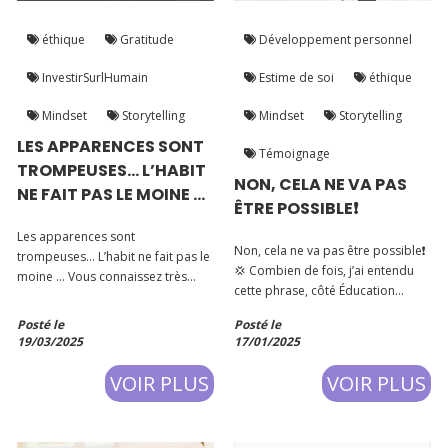
éthique
Gratitude
Développement personnel
InvestirSurlHumain
Estime de soi
éthique
Mindset
Storytelling
Mindset
Storytelling
LES APPARENCES SONT
Témoignage
TROMPEUSES… L’HABIT
NON, CELA NE VA PAS
NE FAIT PAS LE MOINE …
ÊTRE POSSIBLE❗️
Les apparences sont
Non, cela ne va pas être possible❗️
trompeuses… L’habit ne fait pas le
💢 Combien de fois, j’ai entendu
moine … Vous connaissez très
cette phrase, côté Éducation
certainement ces expressions. Je
Nationale, Employeur,
continue … « Ne pas se fier à la
Posté le
Posté le
Administration ou en banque. 🔄
couverture d’un livre »…
19/03/2025
17/01/2025
Que ce soit dans mon parcours
de vie personnelle et/ ou
VOIR PLUS
VOIR PLUS
professionnelle ou encore autour
de moi...