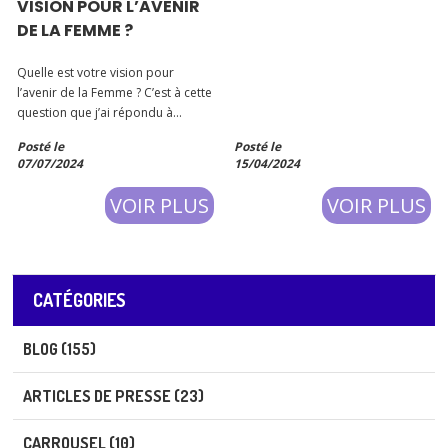
VISION POUR L’AVENIR
résument aujourd’hui, clairement,
DE LA FEMME ?
mon état d’esprit, mon mindset
personnel et entrepreneurial. La
Quelle est votre vision pour
vie est courte
l’avenir de la Femme ? C’est à cette
question que j’ai répondu à
l’occasion du dîner des « Femmes
Posté le
Posté le
Inspirantes » dont j’ai fait partie,
07/07/2024
15/04/2024
avec une invitée d’honneur Nadia
Burger, Ministre plénipotentiaire
VOIR PLUS
VOIR PLUS
de l’Ambassade du Canad
CATÉGORIES
BLOG (155)
ARTICLES DE PRESSE (23)
CARROUSEL (10)