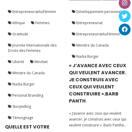
EntrepreneuriatAuFéminin
Développement personnel
éthique
Femmes
Entrepreneuriat
Gratitude
EntrepreneuriatAuFéminin
Journée Internationale des
Ministre du Canada
Droits des Femmes
Nadia Burger
Liberté
Mindset
« J’AVANCE AVEC CEUX
QUI VEULENT AVANCER.
Ministre du Canada
JE CONSTRUIS AVEC
Nadia Burger
CEUX QUI VEULENT
CONSTRUIRE ».BARB
Personal Branding
PANTH
Storytelling
« J’avance avec ceux qui veulent
Témoignage
avancer. Je construis avec ceux qui
veulent construire ». Barb Panther
QUELLE EST VOTRE
A elles seules, ces 2 phrases