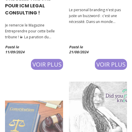
POUR ICM LEGAL
Le personal branding n'est pas
CONSULTING !
juste un buzzword : c'est une
nécessité. Dans un monde
Je remercie le Magazine
hyperconnecté, votre image
Entreprendre pour cette belle
personnelle est votre meilleur
tribune ! 💫 La parution du
atout. En effet, dans un marché
Magazine Entreprendre avec un
saturé, il est crucial de se
Posté le
Posté le
dossier spécial « Femmes
démarquer. Voici les 5 raisons.
11/09/2024
21/08/2024
Dirigeantes » où j’apparais à la
page 222, sort cette semaine ! 🚀
VOIR PLUS
VOIR PLUS
Ce dossier spécial consacré aux
"Femmes dirigeant