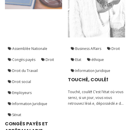
Assemblée Nationale
Business Affairs
Droit
Congés payés
Droit
Etat
éthique
Droit du Travail
Information Juridique
TOUCHÉ, COULÉ❗️
Droit social
Touché, coulé❗️ C’est l’état où vous
Employeurs
serez, si un jour, vous vous
retrouvez lésé.e, dépossédé.e de
Information Juridique
vos droits, bref, dans une
Sénat
situation préjudiciable !
CONGÉS PAYÉS ET