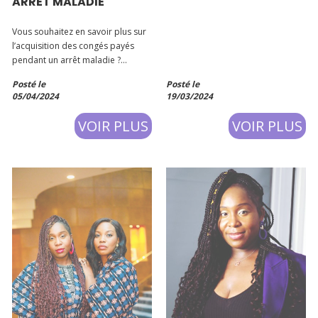
ARRÊT MALADIE
Vous souhaitez en savoir plus sur
l’acquisition des congés payés
pendant un arrêt maladie ?
Quelles sont les dispositions en la
Posté le
Posté le
matière en adéquation avec le
05/04/2024
19/03/2024
droit européen ?
VOIR PLUS
VOIR PLUS