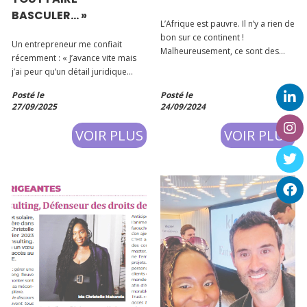
BASCULER… »
L’Afrique est pauvre. Il n’y a rien de
bon sur ce continent !
Un entrepreneur me confiait
Malheureusement, ce sont des
récemment : « J’avance vite mais
propos que j’ai pu entendre, à
j’ai peur qu’un détail juridique
plusieurs reprises, que ce soit
vienne tout faire basculer… » 👉🏽 Et
dans mon entourage proche ou
Posté le
Posté le
c’est exactement ça : le droit n’est
pas et/ou dans des contextes
27/09/2025
24/09/2024
pas qu’une contrainte, c’est un
professionnels. Laissez-moi vous
super pouvoir.
VOIR PLUS
VOIR PLUS
dire que