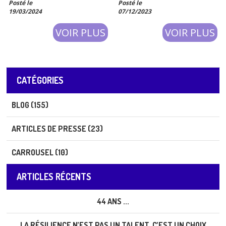
Posté le
Posté le
assassinées, sont encore violées,
19/03/2024
07/12/2023
frappées, torturées, kidnappées,
réduites à l’état d’esclavage,
VOIR PLUS
VOIR PLUS
CATÉGORIES
BLOG (155)
ARTICLES DE PRESSE (23)
CARROUSEL (10)
ARTICLES RÉCENTS
44 ANS ...
LA RÉSILIENCE N’EST PAS UN TALENT. C’EST UN CHOIX