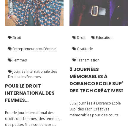
Droit
Droit
Education
EntrepreneuriatAuFéminin
Gratitude
Femmes
Transmission
2 JOURNÉES
Journée Internationale des
MÉMORABLES À
Droits des Femmes
DORANCO ECOLE SUP'
POUR LE DROIT
DES TECH CRÉATIVES❗️
INTERNATIONAL DES
FEMMES...
👉🏽 2 journées à Doranco Ecole
Sup' des Tech Créatives
Pour le jour international des
mémorables pour des cours
droits des femmes, des femmes,
mémorables à destination
des petites filles sont encore
d’étudiants mémorables !
muselées, sont encore