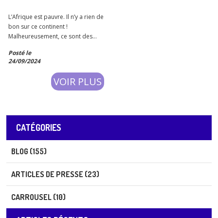
L’Afrique est pauvre. Il n’y a rien de
bon sur ce continent !
Malheureusement, ce sont des
propos que j’ai pu entendre, à
Posté le
plusieurs reprises, que ce soit
24/09/2024
dans mon entourage proche ou
pas et/ou dans des contextes
VOIR PLUS
professionnels. Laissez-moi vous
dire que
CATÉGORIES
BLOG (155)
ARTICLES DE PRESSE (23)
CARROUSEL (10)