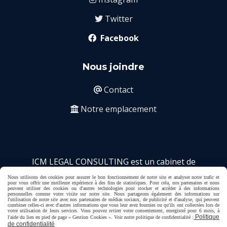
Twitter

Facebook

Nous joindre
Contact

Notre emplacement

ICM LEGAL CONSULTING est un cabinet de
conseils et également reconnu comme organisme
Nous utilisons des cookies pour assurer le bon fonctionnement de notre site et analyser notre trafic et
de formation par Déclaration d'activité enregistrée
pour vous offrir une meilleure expérience à des fins de statistiques. Pour cela, nos partenaires et nous
peuvent utiliser des cookies ou d'autres technologies pour stocker et accéder à des informations
sous le numéro 11911031491 auprès du Préfet de
personnelles comme votre visite sur notre site. Nous partageons également des informations sur
l'utilisation de notre site avec nos partenaires de médias sociaux, de publicité et d'analyse, qui peuvent
la Région d'Ile-de-France.
combiner celles-ci avec d'autres informations que vous leur avez fournies ou qu'ils ont collectées lors de
votre utilisation de leurs services. Vous pouvez retirer votre consentement, enregistré pour 6 mois, à
Politique
l'aide du lien en pied de page « Gestion Cookies ». Voir notre politique de confidentialité :
de confidentialité