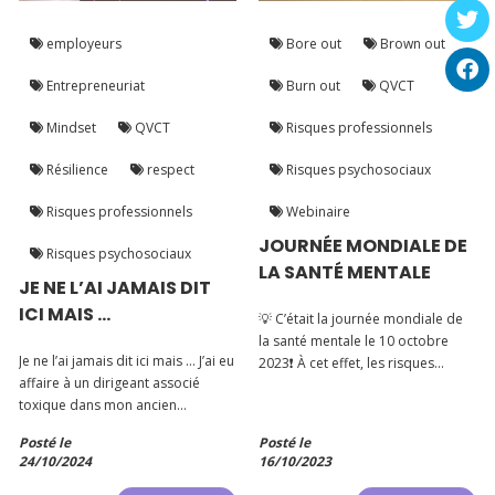
employeurs
Bore out
Brown out
Entrepreneuriat
Burn out
QVCT
Mindset
QVCT
Risques professionnels
Résilience
respect
Risques psychosociaux
Risques professionnels
Webinaire
JOURNÉE MONDIALE DE
Risques psychosociaux
LA SANTÉ MENTALE
JE NE L’AI JAMAIS DIT
ICI MAIS …
💡 C’était la journée mondiale de
la santé mentale le 10 octobre
Je ne l’ai jamais dit ici mais … J’ai eu
2023❗️ À cet effet, les risques
affaire à un dirigeant associé
psychosociaux sont devenus, en
toxique dans mon ancien
l’espace de deux décennies, un
environnement professionnel en
enjeu sociétal incontournable. 🚀
Posté le
Posté le
tant que salariée.
24/10/2024
16/10/2023