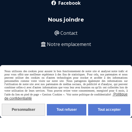
Facebook

Nous joindre
Contact

Notre emplacement

Nous utilisons des cookies pour assurer le bon fonctionnement de notre site et analyser notre trafic et
ICM LEGAL CONSULTING est un cabinet de
pour vous offrir une meilleure expérience à des fins de statistiques. Pour cela, nos partenaires et nous
peuvent utiliser des cookies ou d'autres technologies pour stocker et accéder à des informations
conseils et également reconnu comme organisme
personnelles comme votre visite sur notre site. Nous partageons également des informations sur
l'utilisation de notre site avec nos partenaires de médias sociaux, de publicité et d'analyse, qui peuvent
de formation par Déclaration d'activité enregistrée
combiner celles-ci avec d'autres informations que vous leur avez fournies ou qu'ils ont collectées lors de
votre utilisation de leurs services. Vous pouvez retirer votre consentement, enregistré pour 6 mois, à
sous le numéro 11911031491 auprès du Préfet de
Politique
l'aide du lien en pied de page « Gestion Cookies ». Voir notre politique de confidentialité :
de confidentialité
la Région d'Ile-de-France.
Personnaliser
Tout refuser
Tout accepter
Mentions Légales
Conditions générales de vente
Politique de confidentialité
Gestion cookies
Mon Compte