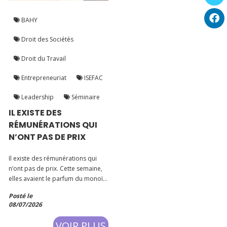
BAHY
Droit des Sociétés
Droit du Travail
Entrepreneuriat
ISEFAC
Leadership
Séminaire
IL EXISTE DES
RÉMUNÉRATIONS QUI
N’ONT PAS DE PRIX
Il existe des rémunérations qui
n’ont pas de prix. Cette semaine,
elles avaient le parfum du monoï,
les couleurs d’un magnifique
Posté le
bouquet de fleurs et l’élégance
08/07/2026
d’un sublime foulard, tous offerts
par les étudiant.e.s.🔥 Mais
VOIR PLUS