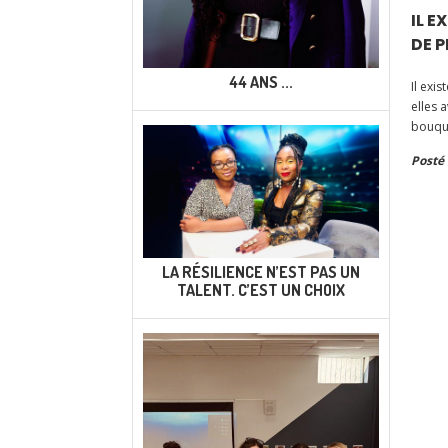
IL E
DE P
44 ANS ...
Il exi
elles 
bouque
par le
Posté 
LA RÉSILIENCE N’EST PAS UN
TALENT. C’EST UN CHOIX