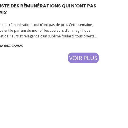
XISTE DES RÉMUNÉRATIONS QUI N’ONT PAS
RIX
ste des rémunérations qui n’ont pas de prix. Cette semaine,
avaient le parfum du monoï, les couleurs d’un magnifique
t de fleurs et l’élégance d’un sublime foulard, tous offerts
s étudiant.e.s.🔥 Mais surtout…
le 08/07/2026
VOIR PLUS