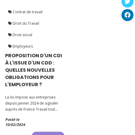
Contrat de travail
Droit du Travail
Droit social
Employeurs
PROPOSITION D'UN CDI
À L'ISSUE D'UN CDD :
QUELLES NOUVELLES
OBLIGATIONS POUR
L'EMPLOYEUR ?
La loi impose aux entreprises
depuis janvier 2024 de signaler
auprès de France Travail tout
refus d'un contrat à durée
Posté le
indéterminée de la part d'un
10/02/2024
employé auparavant recruté en
contrat court.