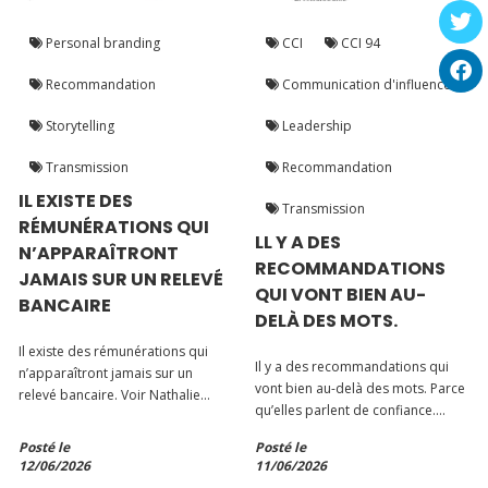
Personal branding
CCI
CCI 94
Recommandation
Communication d'influence
Storytelling
Leadership
Transmission
Recommandation
IL EXISTE DES
Transmission
RÉMUNÉRATIONS QUI
LL Y A DES
N’APPARAÎTRONT
RECOMMANDATIONS
JAMAIS SUR UN RELEVÉ
QUI VONT BIEN AU-
BANCAIRE
DELÀ DES MOTS.
Il existe des rémunérations qui
Il y a des recommandations qui
n’apparaîtront jamais sur un
vont bien au-delà des mots. Parce
relevé bancaire. Voir Nathalie
qu’elles parlent de confiance.
Blumental reprendre confiance en
D’impact. D’humain. Recevoir cet
elle. L’entendre dire sincèrement
Posté le
Posté le
avis remarquable de la part de
qu’elle a enfin trouvé les mots
12/06/2026
11/06/2026
Sébastien Bonnis, Chef de projet
pour raconter son parcours avec