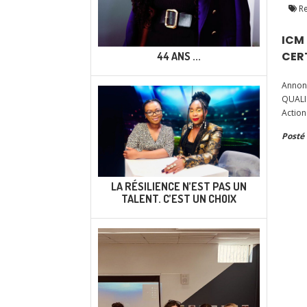
Re
ICM
CERT
44 ANS ...
Annonc
QUALIO
Action
nouvel
Posté 
LA RÉSILIENCE N’EST PAS UN
TALENT. C’EST UN CHOIX