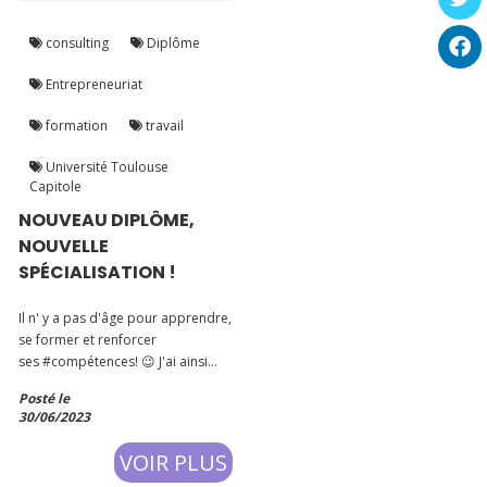
consulting
Diplôme
Entrepreneuriat
formation
travail
Université Toulouse
Capitole
NOUVEAU DIPLÔME,
NOUVELLE
SPÉCIALISATION !
Il n' y a pas d'âge pour apprendre,
se former et renforcer
ses #compétences! 😉 J'ai ainsi
obtenu mon diplôme universitaire
Posté le
(DU) préparé au sein de
30/06/2023
l'Université Toulouse Capitole ! Il
s'agit du DU #Contentieux du
VOIR PLUS
travail au sein du Conseil des