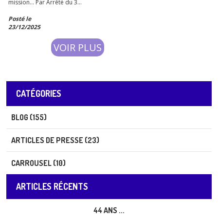
mission… Par Arrêté du 3
décembre 2025 publié au Journal
Posté le
Officiel, j’ai été nommée
23/12/2025
Conseillère Prud’homale pour le
mandat 2026-2029. Une
VOIR PLUS
nomination qui ne marque pas un
aboutissement mais ...
CATÉGORIES
BLOG (155)
ARTICLES DE PRESSE (23)
CARROUSEL (10)
ARTICLES RÉCENTS
44 ANS ...