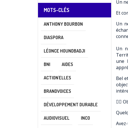
Un ne
MOTS-CLÉS
Et co
Un ne
ANTHONY BOURBON
échan
conne
DIASPORA
Un ne
LÉONCE HOUNDBADJI
Terri
une M
BNI
AIDES
appré
ACTION'ELLES
Bel e
objec
intér
BRANDVOICES
👉🏽 O
DÉVELOPPEMENT DURABLE
Quelq
AUDIOVISUEL
INCO
Avez-