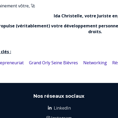
nement vôtre, 🚀
Ida Christelle, votre Juriste e
propulse (véritablement) votre développement personnel
droits.
clés :
repreneuriat
Grand Orly Seine Bièvres
Networking
Ré
Nos réseaux sociaux
LinkedIn

Instagram
