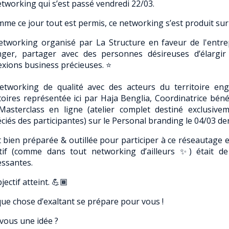
tworking qui s’est passé vendredi 22/03.
mme ce jour tout est permis, ce networking s’est produit sur l
tworking organisé par La Structure en faveur de l'entre
ger, partager avec des personnes désireuses d’élargir
xions business précieuses. ⭐️
tworking de qualité avec des acteurs du territoire en
toires représentée ici par Haja Benglia, Coordinatrice bénév
asterclass en ligne (atelier complet destiné exclusiv
ciés des participantes) sur le Personal branding le 04/03 der
t bien préparée & outillée pour participer à ce réseautage 
tif (comme dans tout networking d’ailleurs ✨) était d
essantes.
bjectif atteint. 💪🏾
ue chose d’exaltant se prépare pour vous !
vous une idée ?