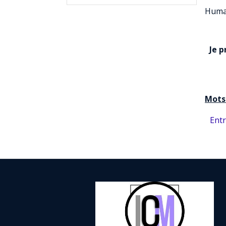
Humai
Je 
Mots 
Ent