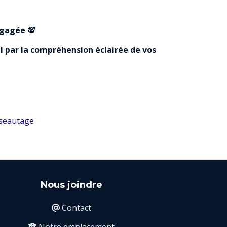
ngagée 💯
 par la compréhension éclairée de vos
seautage
Nous joindre
Contact

Notre emplacement
